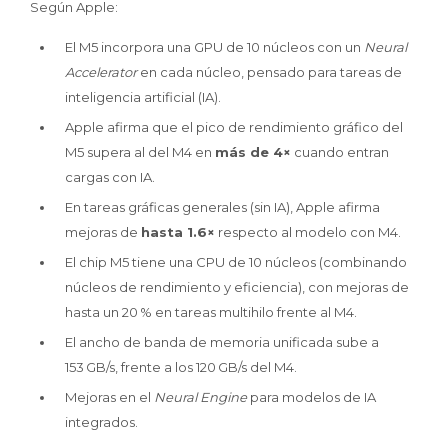
Según Apple:
El M5 incorpora una GPU de 10 núcleos con un
Neural
Accelerator
en cada núcleo, pensado para tareas de
inteligencia artificial (IA).
Apple afirma que el pico de rendimiento gráfico del
M5 supera al del M4 en
más de 4×
cuando entran
cargas con IA.
En tareas gráficas generales (sin IA), Apple afirma
mejoras de
hasta 1.6×
respecto al modelo con M4.
El chip M5 tiene una CPU de 10 núcleos (combinando
núcleos de rendimiento y eficiencia), con mejoras de
hasta un 20 % en tareas multihilo frente al M4.
El ancho de banda de memoria unificada sube a
153 GB/s, frente a los 120 GB/s del M4.
Mejoras en el
Neural Engine
para modelos de IA
integrados.