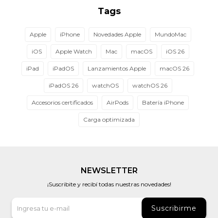
Tags
Apple
iPhone
Novedades Apple
MundoMac
iOS
Apple Watch
Mac
macOS
iOS 26
iPad
iPadOS
Lanzamientos Apple
macOS 26
iPadOS 26
watchOS
watchOS 26
Accesorios certificados
AirPods
Batería iPhone
Carga optimizada
NEWSLETTER
¡Suscribite y recibí todas nuestras novedades!
Suscribirme