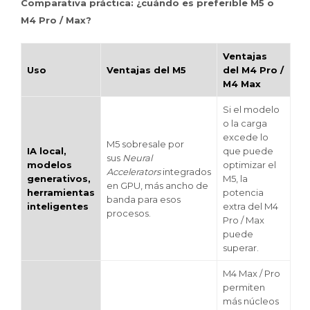
Comparativa práctica: ¿cuándo es preferible M5 o
M4 Pro / Max?
Ventajas
Uso
Ventajas del M5
del M4 Pro /
M4 Max
Si el modelo
o la carga
excede lo
M5 sobresale por
IA local,
que puede
sus
Neural
modelos
optimizar el
Accelerators
integrados
generativos,
M5, la
en GPU, más ancho de
herramientas
potencia
banda para esos
inteligentes
extra del M4
procesos.
Pro / Max
puede
superar.
M4 Max / Pro
permiten
más núcleos