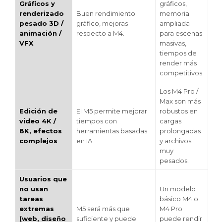
Gráficos y
gráficos,
renderizado
Buen rendimiento
memoria
pesado 3D /
gráfico, mejoras
ampliada
animación /
respecto a M4.
para escenas
VFX
masivas,
tiempos de
render más
competitivos.
Los M4 Pro /
Max son más
Edición de
El M5 permite mejorar
robustos en
video 4K /
tiempos con
cargas
8K, efectos
herramientas basadas
prolongadas
complejos
en IA.
y archivos
muy
pesados.
Usuarios que
no usan
Un modelo
tareas
básico M4 o
extremas
M5 será más que
M4 Pro
(web, diseño
suficiente y puede
puede rendir