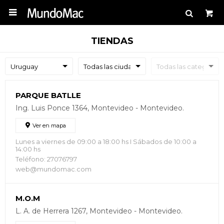

TIENDAS
PARQUE BATLLE
Ing. Luis Ponce 1364, Montevideo - Montevideo.
Ver en mapa
Lunes a viernes de 09:00 a 18:00 hs I Sábados de 10:00 a
14:00 hs
Teléfono: 27076797
web@mundomac.com
M.O.M
L. A. de Herrera 1267, Montevideo - Montevideo.