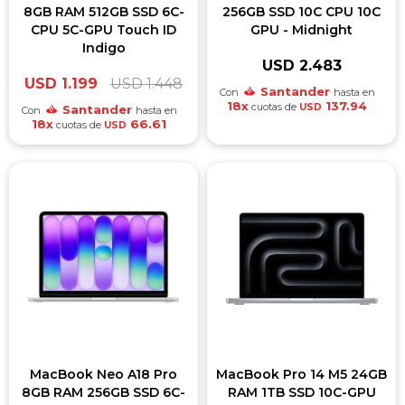
8GB RAM 512GB SSD 6C-
256GB SSD 10C CPU 10C
CPU 5C-GPU Touch ID
GPU - Midnight
Indigo
USD
2.483
USD
1.199
USD
1.448
Santander
Con
hasta en
18x
137.94
cuotas de
USD
Santander
Con
hasta en
18x
66.61
cuotas de
USD
MacBook Neo A18 Pro
MacBook Pro 14 M5 24GB
8GB RAM 256GB SSD 6C-
RAM 1TB SSD 10C-GPU