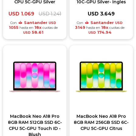
CPU 5C-GPU Silver
10C-GPU Silver- Ingles
USD
1.069
USD
1.241
USD
3.649
Santander
Santander
Con
Con
USD
USD
1055
18x
3149
18x
hasta en
cuotas de
hasta en
cuotas de
58.61
174.94
USD
USD
MacBook Neo A18 Pro
MacBook Neo A18 Pro
8GB RAM 512GB SSD 6C-
8GB RAM 256GB SSD 6C-
CPU 5C-GPU Touch ID -
CPU 5C-GPU Citrus
Blush