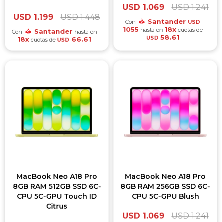
USD
1.069
USD
1.241
USD
1.199
USD
1.448
Santander
Con
USD
1055
18x
hasta en
cuotas de
Santander
Con
hasta en
58.61
USD
18x
66.61
cuotas de
USD
MacBook Neo A18 Pro
MacBook Neo A18 Pro
8GB RAM 512GB SSD 6C-
8GB RAM 256GB SSD 6C-
CPU 5C-GPU Touch ID
CPU 5C-GPU Blush
Citrus
USD
1.069
USD
1.241