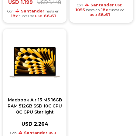
USD
1.199
USD
1.448
Santander
Con
USD
1055
18x
hasta en
cuotas de
Santander
Con
hasta en
58.61
USD
18x
66.61
cuotas de
USD
Macbook Air 13 M5 16GB
RAM 512GB SSD 10C CPU
8C GPU Starlight
USD
2.264
Santander
Con
USD