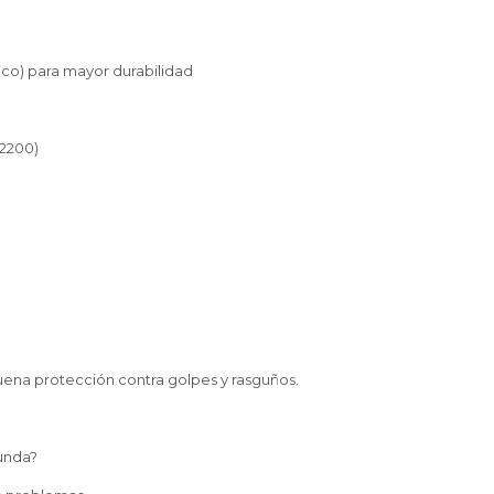
ico) para mayor durabilidad
A2200)
buena protección contra golpes y rasguños.
funda?