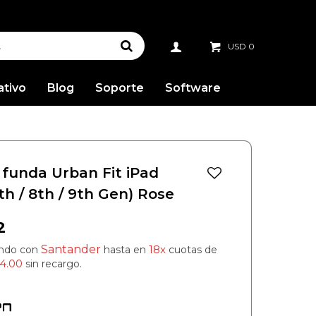
USD
0
ativo
Blog
Soporte
Software
 funda Urban Fit iPad
7th / 8th / 9th Gen) Rose
2
Santander
18x
ndo con
hasta en
cuotas de
4.00
sin recargo.