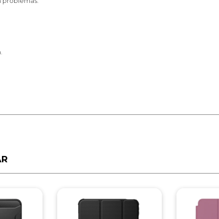
in problemas.
.
AR