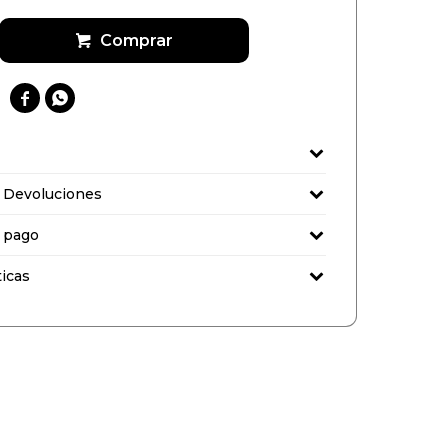
Comprar


 Devoluciones
 pago
ticas