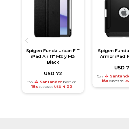
Spigen Funda Urban FIT
Spigen Fund
iPad Air 11" M2 y M3
Armor iPad 10
Black
USD
USD
72
Santand
Con
18x
cuotas de
U
Santander
Con
hasta en
18x
4.00
cuotas de
USD