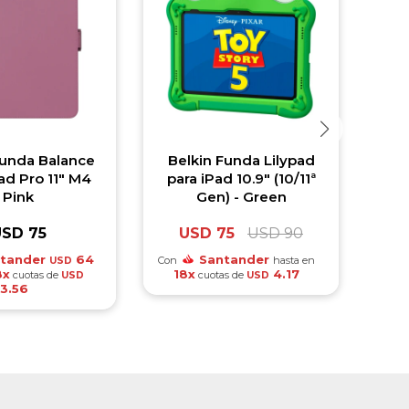
unda Balance
Belkin Funda Lilypad
Zenr
Pad Pro 11" M4
para iPad 10.9" (10/11ª
Pink
Gen) - Green
USD
75
USD
75
USD
90
Con
has
tander
64
Santander
Con
hasta en
USD
8x
18x
4.17
cuotas de
cuotas de
USD
USD
3.56