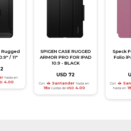
a Rugged
SPIGEN CASE RUGGED
Speck F
.9" / 11"
ARMOR PRO FOR IPAD
Folio i
10.9 - BLACK
72
USD
72
er
hasta en
4.00
SD
Santander
San
Con
hasta en
Con
18x
4.00
1
cuotas de
hasta en
USD