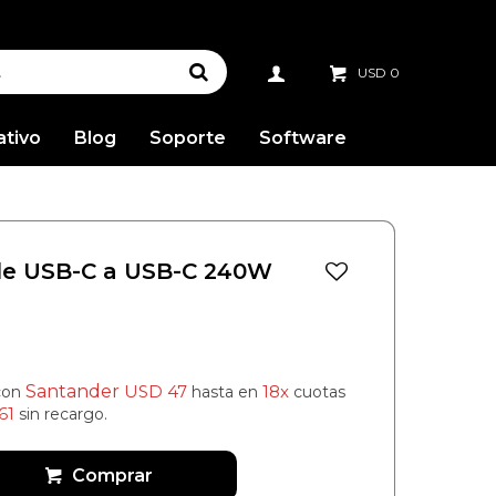
USD
0
ativo
Blog
Soporte
Software
le USB-C a USB-C 240W
Santander
USD
47
18x
con
hasta en
cuotas
61
sin recargo.
Comprar