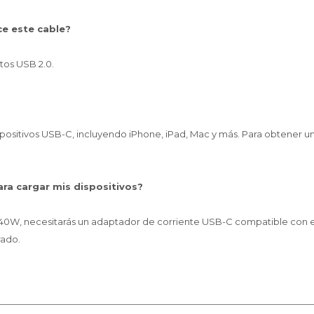
ce este cable?
tos USB 2.0.
ositivos USB-C, incluyendo iPhone, iPad, Mac y más. Para obtener una
ra cargar mis dispositivos?
e 240W, necesitarás un adaptador de corriente USB-C compatible con 
rado.