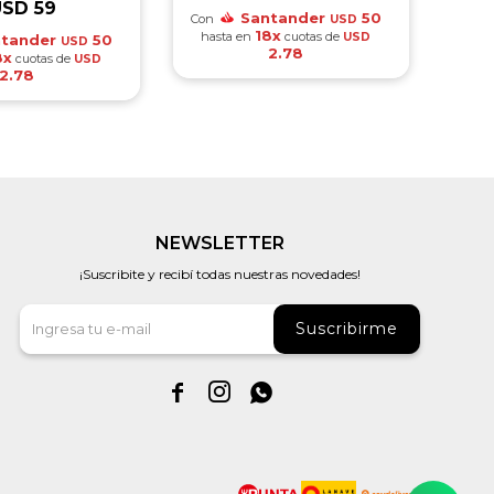
USD
59
Santander
50
Con
Con
USD
18x
hasta en
cuotas de
has
USD
tander
50
USD
2.78
8x
cuotas de
USD
2.78
NEWSLETTER
¡Suscribite y recibí todas nuestras novedades!
Suscribirme


