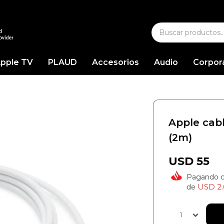
pple TV
PLAUD
Accesorios
Audio
Corpor
Apple cab
(2m)
USD
55
Pagando 
USD
2.
de
1