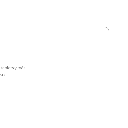
tablets y más.
 M3.