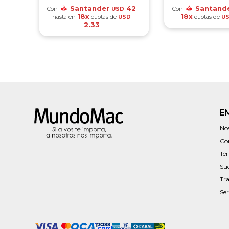
Santander
42
Santand
Con
Con
USD
18x
18x
hasta en
cuotas de
cuotas de
USD
U
2.33
E
No
Co
Té
Su
Tr
Ser