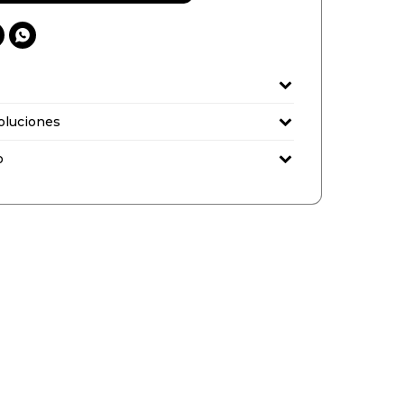

oluciones
o