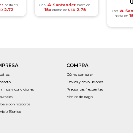
er
Santander
hasta en
Con
hasta en
2.72
18x
2.78
cuotas de
SD
USD
San
Con
1
hasta en
MPRESA
COMPRA
sotros
Cómo comprar
ntacto
Envíos y devoluciones
rminos y condiciones
Preguntas frecuentes
cursales
Medios de pago
abaja con nosotros
vicio Técnico