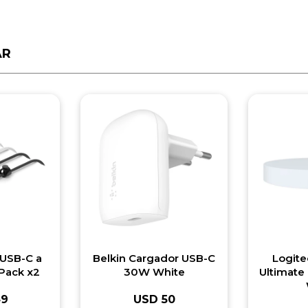
AR
 USB-C a
Belkin Cargador USB-C
Logite
 Pack x2
30W White
Ultimate
49
USD
50