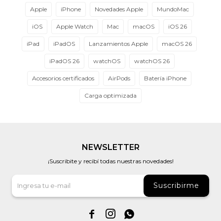
Apple
iPhone
Novedades Apple
MundoMac
iOS
Apple Watch
Mac
macOS
iOS 26
iPad
iPadOS
Lanzamientos Apple
macOS 26
iPadOS 26
watchOS
watchOS 26
Accesorios certificados
AirPods
Batería iPhone
Carga optimizada
NEWSLETTER
¡Suscribite y recibí todas nuestras novedades!
Suscribirme


