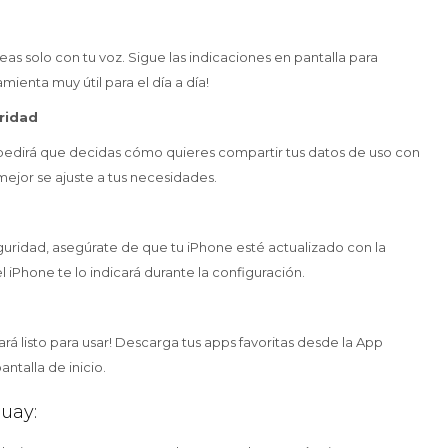
areas solo con tu voz. Sigue las indicaciones en pantalla para
amienta muy útil para el día a día!
uridad
e pedirá que decidas cómo quieres compartir tus datos de uso con
mejor se ajuste a tus necesidades.
seguridad, asegúrate de que tu iPhone esté actualizado con la
l iPhone te lo indicará durante la configuración.
á listo para usar! Descarga tus apps favoritas desde la App
antalla de inicio.
uay: