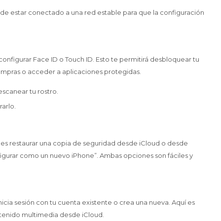
e de estar conectado a una red estable para que la configuración
figurar Face ID o Touch ID. Esto te permitirá desbloquear tu
ompras o acceder a aplicaciones protegidas.
escanear tu rostro.
rarlo.
uedes restaurar una copia de seguridad desde iCloud o desde
figurar como un nuevo iPhone”. Ambas opciones son fáciles y
nicia sesión con tu cuenta existente o crea una nueva. Aquí es
ntenido multimedia desde iCloud.