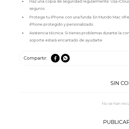
Haz una copia de seguridad regularmente: Usa iCloud
seguros.
Protege tu iPhone con una funda: En Mundo Mac ofr
iPhone protegido y personalizado.
Asistencia técnica: Si tienes problemas durante la c
soporte estará encantado de ayudarte.


SIN C
No se han rec
PUBLICA