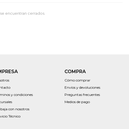
se encuentran cerrados.
MPRESA
COMPRA
sotros
Cómo comprar
ntacto
Envíos y devoluciones
rminos y condiciones
Preguntas frecuentes
cursales
Medios de pago
abaja con nosotros
vicio Técnico