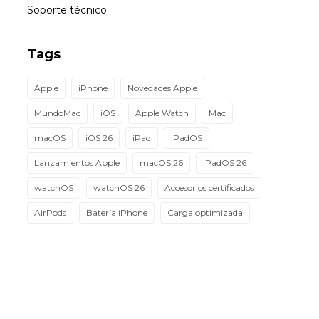
Soporte técnico
Tags
Apple
iPhone
Novedades Apple
MundoMac
iOS
Apple Watch
Mac
macOS
iOS 26
iPad
iPadOS
Lanzamientos Apple
macOS 26
iPadOS 26
watchOS
watchOS 26
Accesorios certificados
AirPods
Batería iPhone
Carga optimizada