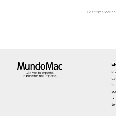
Los comentarios 
E
No
Co
Té
Su
Tr
Ser