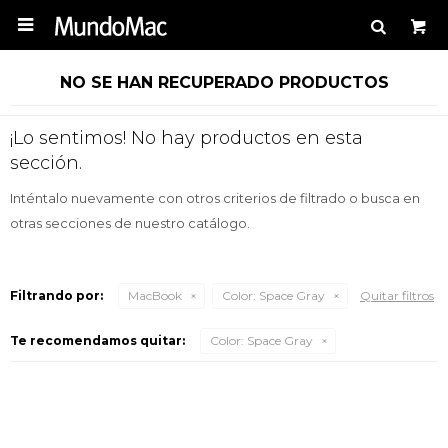

NO SE HAN RECUPERADO PRODUCTOS
¡Lo sentimos! No hay productos en esta
sección.
Inténtalo nuevamente con otros criterios de filtrado o busca en
otras secciones de nuestro catálogo.
Filtrando por:
MacBook
Color:
Space Gray
Quitar filtros
Te recomendamos quitar:
Color:
Space Gray