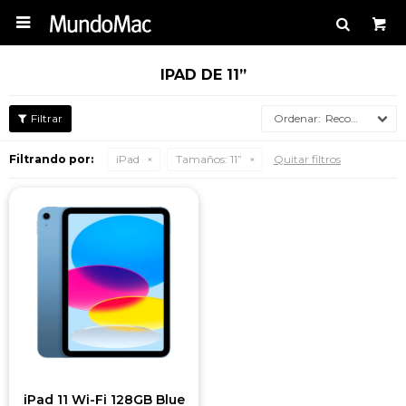

IPAD DE 11”
Recomendados
Filtrando por:
iPad
Tamaños:
11”
Quitar filtros
iPad 11 Wi-Fi 128GB Blue