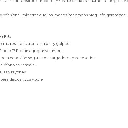
ir Cushion, absorbe impactos y resiste caídas sin aumentar el grosor d
rofesional, mientras que los imanes integrados MagSafe garantizan 
g Fit:
áxima resistencia ante caídas y golpes.
Phone 17 Pro sin agregar volumen.
 para conexión segura con cargadores y accesorios.
teléfono se resbale.
llas y rayones.
para dispositivos Apple.