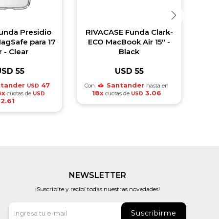
unda Presidio
RIVACASE Funda Clark-
Bel
agSafe para 17
ECO MacBook Air 15" -
tem
r - Clear
Black
USD
55
USD
55
tander
47
Santander
Con
hasta en
Con
USD
8x
18x
3.06
1
cuotas de
cuotas de
USD
USD
2.61
NEWSLETTER
¡Suscribite y recibí todas nuestras novedades!
Suscribirme