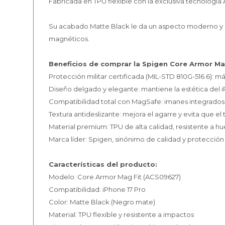
Fabricada en TPU flexible con la exclusiva tecnología A
Su acabado Matte Black le da un aspecto moderno y p
magnéticos.
Beneficios de comprar la Spigen Core Armor Ma
Protección militar certificada (MIL-STD 810G-516.6): m
Diseño delgado y elegante: mantiene la estética del i
Compatibilidad total con MagSafe: imanes integrados
Textura antideslizante: mejora el agarre y evita que el 
Material premium: TPU de alta calidad, resistente a hue
Marca líder: Spigen, sinónimo de calidad y protección 
Características del producto:
Modelo: Core Armor Mag Fit (ACS09627)
Compatibilidad: iPhone 17 Pro
Color: Matte Black (Negro mate)
Material: TPU flexible y resistente a impactos