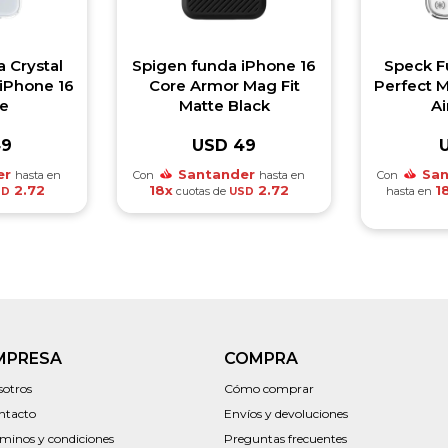
 Crystal
Spigen funda iPhone 16
Speck F
 iPhone 16
Core Armor Mag Fit
Perfect M
te
Matte Black
Ai
49
USD
49
er
Santander
San
hasta en
Con
hasta en
Con
2.72
18x
2.72
1
cuotas de
hasta en
SD
USD
MPRESA
COMPRA
sotros
Cómo comprar
ntacto
Envíos y devoluciones
rminos y condiciones
Preguntas frecuentes