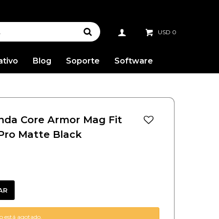
USD
0
ativo
Blog
Soporte
Software
nda Core Armor Mag Fit
 Pro Matte Black
AR
lo está agotado.