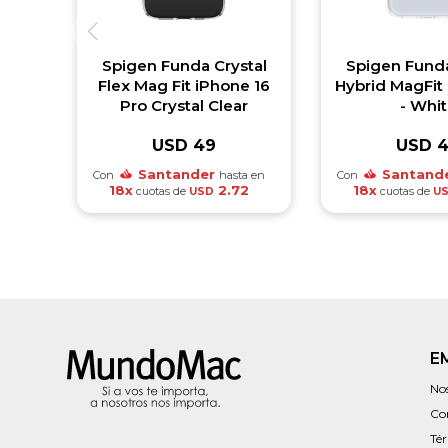
Spigen Funda Crystal
Spigen Funda
Flex Mag Fit iPhone 16
Hybrid MagFit
Pro Crystal Clear
- Whi
USD
49
USD
Santander
Santand
Con
hasta en
Con
18x
2.72
18x
cuotas de
cuotas de
USD
U
E
No
Co
Té