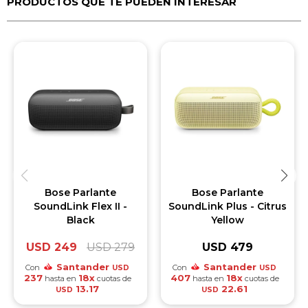
PRODUCTOS QUE TE PUEDEN INTERESAR
Bose Parlante
Bose Parlante
SoundLink Flex II -
SoundLink Plus - Citrus
Black
Yellow
USD
249
USD
279
USD
479
Santander
Santander
Con
Con
USD
USD
237
18x
407
18x
hasta en
cuotas de
hasta en
cuotas de
13.17
22.61
USD
USD