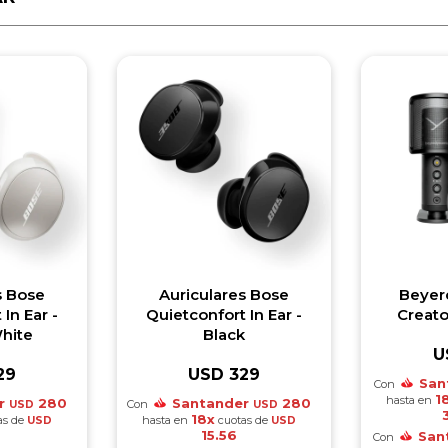
s Bose
Auriculares Bose
Beyer
In Ear -
Quietconfort In Ear -
Creat
hite
Black
U
29
USD
329
San
Con
1
hasta en
r
280
Santander
280
Con
USD
USD
18x
as de
hasta en
cuotas de
USD
USD
15.56
San
Con