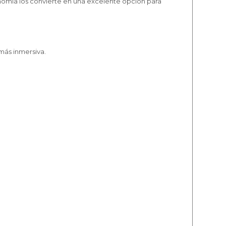
nomía los convierte en una excelente opción para
más inmersiva.