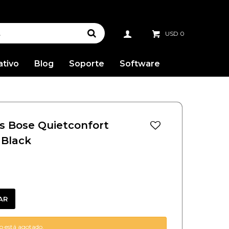
USD
0
ativo
Blog
Soporte
Software
es Bose Quietconfort
 Black
AR
lo está agotado.