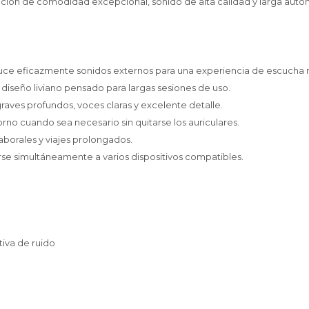
ción de comodidad excepcional, sonido de alta calidad y larga auto
educe eficazmente sonidos externos para una experiencia de escucha 
diseño liviano pensado para largas sesiones de uso.
raves profundos, voces claras y excelente detalle.
no cuando sea necesario sin quitarse los auriculares.
laborales y viajes prolongados.
se simultáneamente a varios dispositivos compatibles.
tiva de ruido