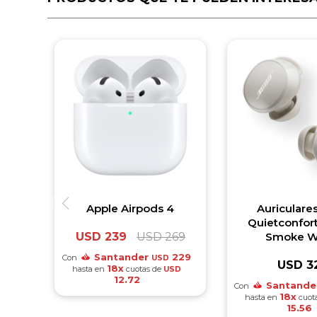
Apple Airpods 4
Auriculare
Quietconfort 
USD
239
USD
269
Smoke W
Santander
229
Con
USD
USD
3
18x
hasta en
cuotas de
USD
12.72
Santande
Con
18x
hasta en
cuot
15.56