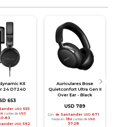
dynamic Kit
Auriculares Bose
Appl
or 24 DT240
Quietconfort Ultra Gen II
Over Ear - Black
SD
653
USD
789
tander
555
Con
USD
8x
cuotas de
has
USD
Santander
671
Con
USD
30.83
18x
hasta en
cuotas de
USD
37.28
tander
592
Con
USD