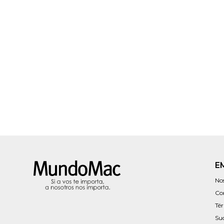
E
No
Co
Té
Su